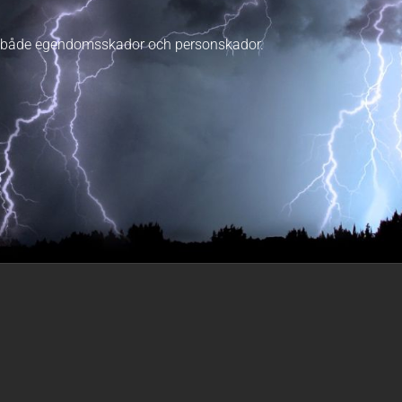
r ge både egendomsskador och personskador.