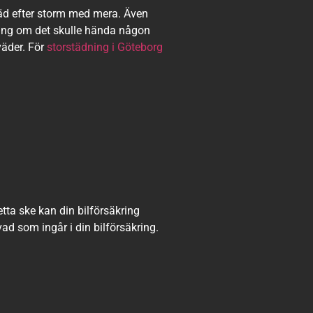
räd efter storm med mera. Även
tning om det skulle hända någon
väder. För
storstädning i Göteborg
etta ske kan din bilförsäkring
 vad som ingår i din bilförsäkring.