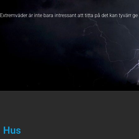
Extremväder är inte bara intressant att titta på det kan tyvär
Hus