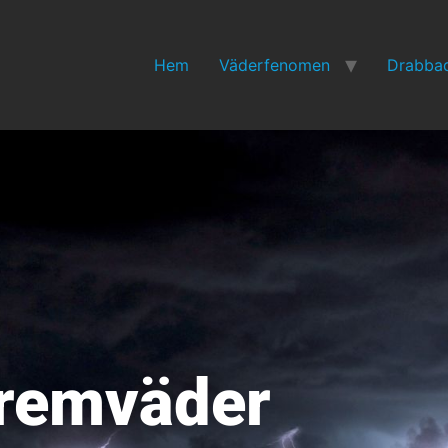
Hem
Väderfenomen
Drabbad
tremväder