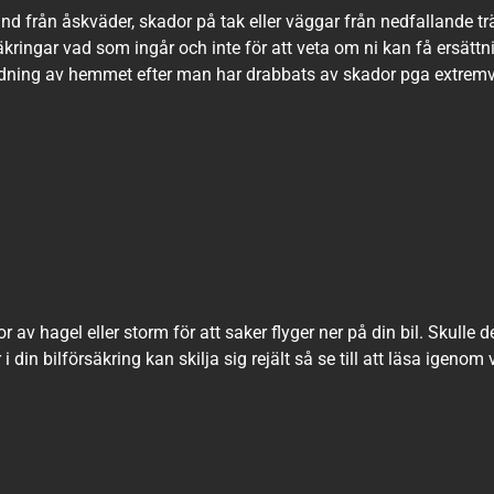
d från åskväder, skador på tak eller väggar från nedfallande t
äkringar vad som ingår och inte för att veta om ni kan få ersät
ädning av hemmet efter man har drabbats av skador pga extrem
 av hagel eller storm för att saker flyger ner på din bil. Skulle d
i din bilförsäkring kan skilja sig rejält så se till att läsa igenom